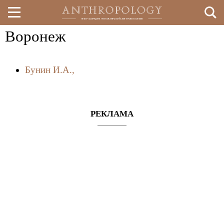
Воронеж
Перейти
к
Бунин И.А.,
основному
содержанию
РЕКЛАМА