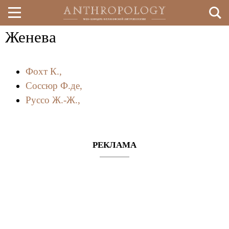
Женева
Перейти
к
Фохт К.,
основному
Соссюр Ф.де,
содержанию
Руссо Ж.-Ж.,
РЕКЛАМА