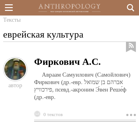
Тексты
Перейти
Вы
еврейская культура
к
здесь
основному
содержанию
Фиркович А.С.
Авраам Самуилович (Самойлович)
Фиркович (др.-евр. אברהם בן שמואל
פירכוויץ‎, псевд.-акроним Э́вен Реше́ф
(др.-евр.
0 текстов
о
ф
а