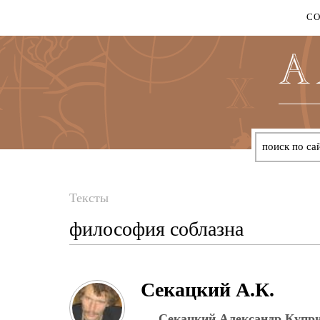
С
Тексты
Вы
философия соблазна
здесь
Секацкий А.К.
Секацкий Александр Купр