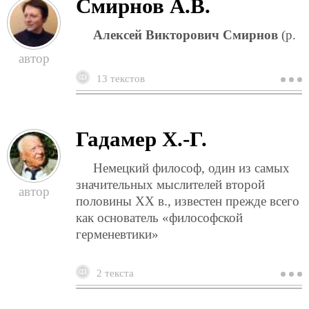
Смирнов А.В.
Алексей Викторович Смирнов
(р.
13 текстов
о
с
а
Гадамер Х.-Г.
Немецкий философ, один из самых
значительных мыслителей второй
половины XX в., известен прежде всего
как основатель «философской
герменевтики»
2 текста
о
г
х
г.