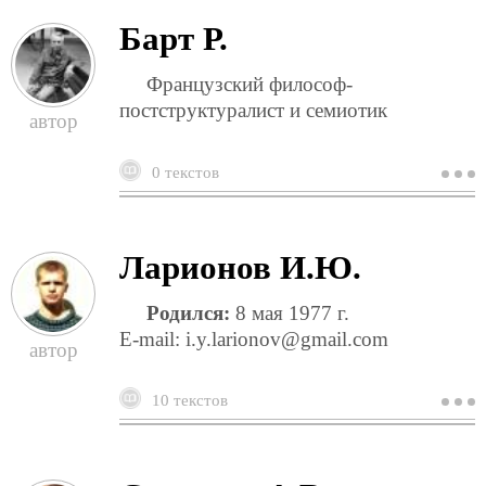
Барт Р.
Французский философ-
постструктуралист и семиотик
0 текстов
о
б
р
Ларионов И.Ю.
Родился:
8 мая 1977 г.
E-mail: i.y.larionov@gmail.com
10 текстов
о
л
и