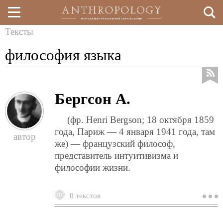
Тексты
Перейти
Вы
философия языка
к
здесь
основному
содержанию
Бергсон А.
(фр. Henri Bergson; 18 октября 1859
года, Париж — 4 января 1941 года, там
же) — французский философ,
представитель интуитивизма и
философии жизни.
0 текстов
о
б
а