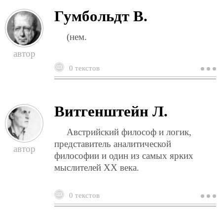
Гумбольдт В.
(нем.
0 текстов
о
г
в
Витгенштейн Л.
Австрийский философ и логик,
представитель аналитической
философии и один из самых ярких
мыслителей XX века.
0 текстов
о
в
л