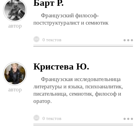
Барт Р.
Французский философ-
постструктуралист и семиотик
0 текстов
о
б
р
Кристева Ю.
Французская исследовательница
литературы и языка, психоаналитик,
писательница, семиотик, философ и
оратор.
0 текстов
о
к
ю