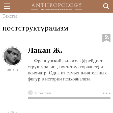
Тексты
Перейти
Вы
постструктурализм
к
здесь
основному
содержанию
Лакан Ж.
Французский философ (фрейдист,
структуралист, постструктуралист) и
психиатр. Одна из самых влиятельных
фигур в истории психоанализа.
0 текстов
о
л
ж