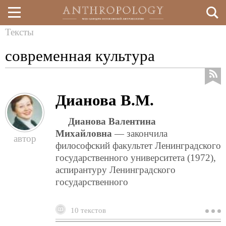
Тексты
Перейти
Вы
современная культура
к
здесь
основному
содержанию
Дианова В.М.
Дианова Валентина
Михайловна
— закончила
философский факультет Ленинградского
государственного университета (1972),
аспирантуру Ленинградского
государственного
10 текстов
о
д