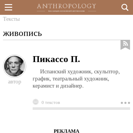
Тексты
Перейти
Вы
живопись
к
здесь
основному
содержанию
Пикассо П.
Испанский художник, скульптор,
график, театральный художник,
керамист и дизайнер.
0 текстов
о
п
п
РЕКЛАМА