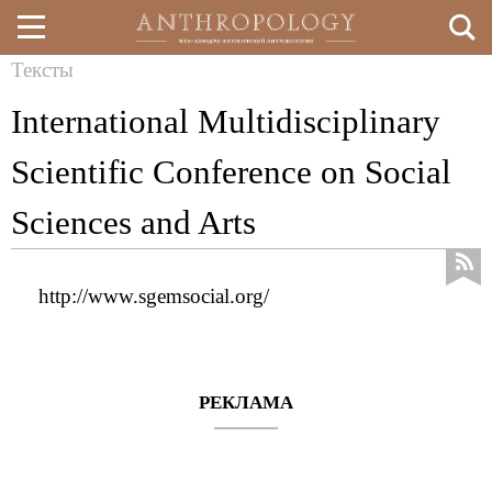
Тексты
Перейти
Вы
International Multidisciplinary
к
здесь
основному
Scientific Conference on Social
содержанию
Sciences and Arts
http://www.sgemsocial.org/
РЕКЛАМА