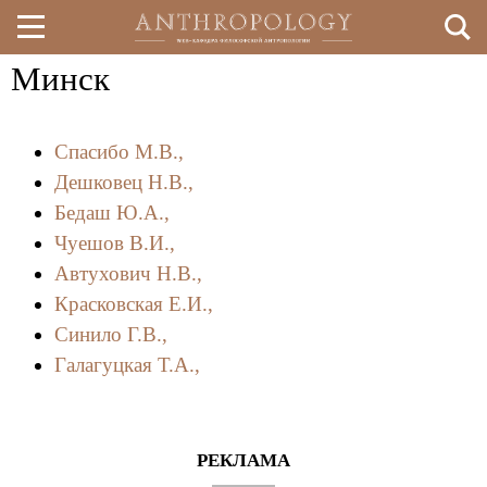
Минск
Перейти
к
Спасибо М.В.,
основному
Дешковец Н.В.,
содержанию
Бедаш Ю.А.,
Чуешов В.И.,
Автухович Н.В.,
Красковская Е.И.,
Синило Г.В.,
Галагуцкая Т.А.,
РЕКЛАМА