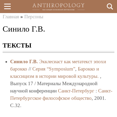
Главная
»
Персоны
Перейти
Вы
Синило Г.В.
к
здесь
основному
ТЕКСТЫ
содержанию
Синило Г.В.
Экклесиаст как метатекст эпохи
барокко
//
Серия “Symposium”
,
Барокко и
классицизм в истории мировой культуры.
,
Выпуск 17 / Материалы Международной
научной конференции
Санкт-Петербург
:
Санкт-
Петербургское философское общество
, 2001.
C.32.