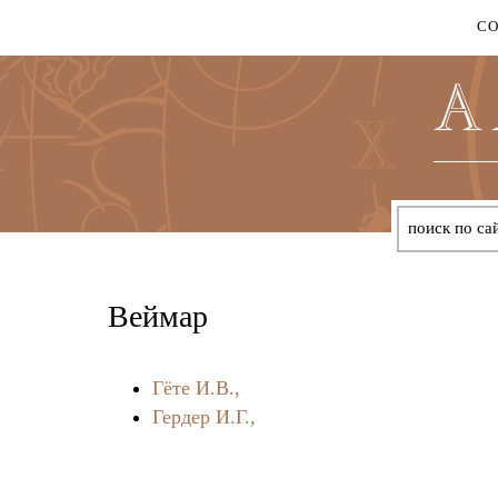
С
Веймар
Гёте И.В.,
Гердер И.Г.,