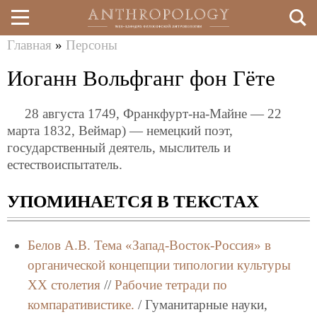
Главная
»
Персоны
Перейти
Вы
Иоганн Вольфганг фон Гёте
к
здесь
основному
28 августа 1749, Франкфурт-на-Майне — 22
содержанию
марта 1832, Веймар) — немецкий поэт,
государственный деятель, мыслитель и
естествоиспытатель.
УПОМИНАЕТСЯ В ТЕКСТАХ
Белов А.В.
Тема «Запад-Восток-Россия» в
органической концепции типологии культуры
ХХ столетия
//
Рабочие тетради по
компаративистике.
/ Гуманитарные науки,