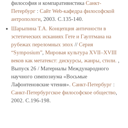
философия и компаративистика
Санкт-
Петербург
:
Сайт Web-кафедра философской
антропологи
, 2003. C.135-140.
Шарыпина Т.А.
Концепция античности в
эстетических исканиях Гете и Гауптмана на
рубежах переломных эпох
//
Серия
“Symposium”
,
Мировая культура XVII–XVIII
веков как метатекст: дискурсы, жанры, стили.
,
Выпуск 26 / Материалы Международного
научного симпозиума «Восьмые
Лафонтеновские чтения».
Санкт-Петербург
:
Санкт-Петербургское философское общество
,
2002. C.196-198.