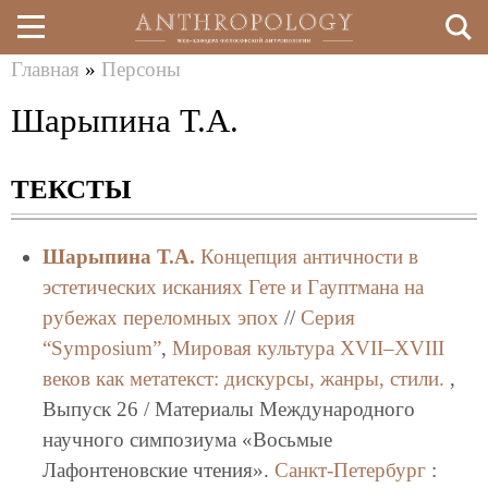
Главная
»
Персоны
Перейти
Вы
Шарыпина Т.А.
к
здесь
основному
ТЕКСТЫ
содержанию
Шарыпина Т.А.
Концепция античности в
эстетических исканиях Гете и Гауптмана на
рубежах переломных эпох
//
Серия
“Symposium”
,
Мировая культура XVII–XVIII
веков как метатекст: дискурсы, жанры, стили.
,
Выпуск 26 / Материалы Международного
научного симпозиума «Восьмые
Лафонтеновские чтения».
Санкт-Петербург
: