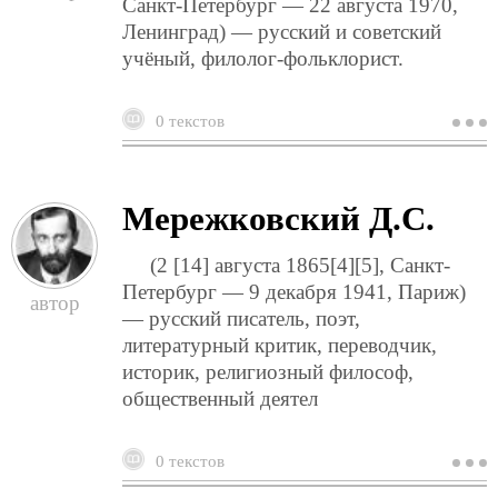
Санкт-Петербург — 22 августа 1970,
Ленинград) — русский и советский
учёный, филолог-фольклорист.
0 текстов
о
п
в
Мережковский Д.С.
(2 [14] августа 1865[4][5], Санкт-
Петербург — 9 декабря 1941, Париж)
— русский писатель, поэт,
литературный критик, переводчик,
историк, религиозный философ,
общественный деятел
0 текстов
о
м