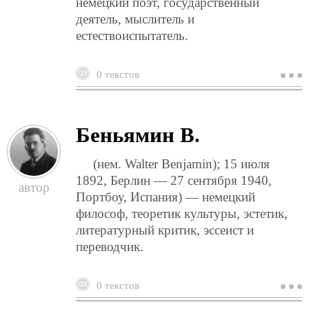
немецкий поэт, государственный
деятель, мыслитель и
естествоиспытатель.
0 текстов
о
г
и
Беньямин В.
(нем. Walter Benjamin); 15 июля
1892, Берлин — 27 сентября 1940,
Портбоу, Испания) — немецкий
философ, теоретик культуры, эстетик,
литературный критик, эссеист и
переводчик.
0 текстов
о
б
в