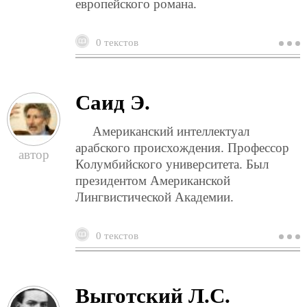
европейского романа.
0 текстов
о
б
м
Саид Э.
Американский интеллектуал
арабского происхождения. Профессор
Колумбийского университета. Был
президентом Американской
Лингвистической Академии.
0 текстов
о
с
э
Выготский Л.С.