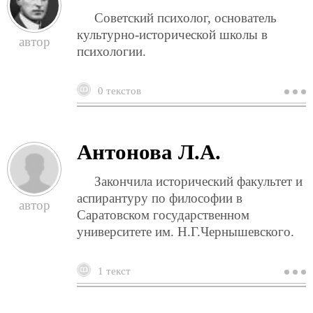
Cоветский психолог, основатель
культурно-исторической школы в
психологии.
0 текстов
о
в
л
Антонова Л.А.
Закончила исторический факультет и
аспирантуру по философии в
Саратовском государственном
университете им. Н.Г.Чернышевского.
1 текст
о
а
л