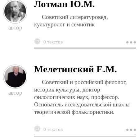
Лотман Ю.М.
Советский литературовед,
культуролог и семиотик
0 текстов
о
л
ю
Мелетинский Е.М.
Советский и российский филолог,
историк культуры, доктор
филологических наук, профессор.
Основатель исследовательской школы
теоретической фольклористики.
0 текстов
о
м