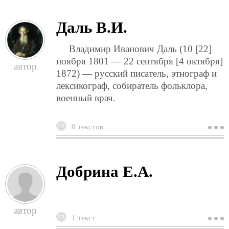
Даль В.И.
Владимир Иванович Даль (10 [22]
ноября 1801 — 22 сентября [4 октября]
1872) — русский писатель, этнограф и
лексикограф, собиратель фольклора,
военный врач.
0 текстов
о
д
в
Добрина Е.А.
1 текст
о
д