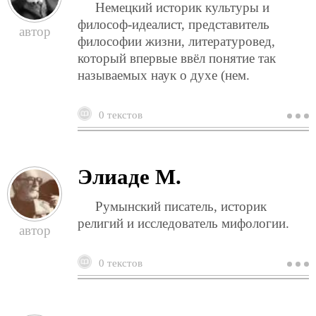
Немецкий историк культуры и
философ-идеалист, представитель
философии жизни, литературовед,
который впервые ввёл понятие так
называемых наук о духе (нем.
0 текстов
о
д
в
Элиаде М.
Румынский писатель, историк
религий и исследователь мифологии.
0 текстов
о
э
м