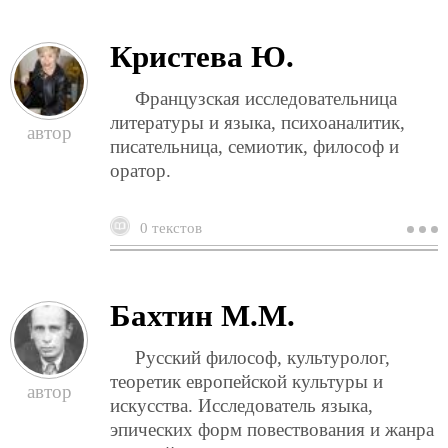
е
Кристева Ю.
Французская исследовательница
литературы и языка, психоаналитик,
писательница, семиотик, философ и
оратор.
0 текстов
о
к
ю
Бахтин М.М.
Русский философ, культуролог,
теоретик европейской культуры и
искусства. Исследователь языка,
эпических форм повествования и жанра