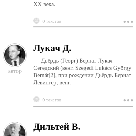
XX века.
0 текстов
о
м
о
Лукач Д.
Дьёрдь (Георг) Бернат Лукач
Сегедский (венг. Szegedi Lukács György
Bernát[2], при рождении Дьёрдь Бернат
Лёвингер, венг.
0 текстов
о
л
д
Дильтей В.