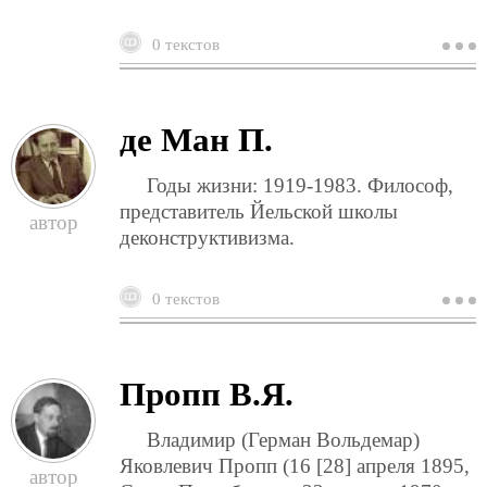
0 текстов
о
д
х
м
де Ман П.
Годы жизни: 1919-1983. Философ,
представитель Йельской школы
деконструктивизма.
0 текстов
о
д
м
п
Пропп В.Я.
Владимир (Герман Вольдемар)
Яковлевич Пропп (16 [28] апреля 1895,