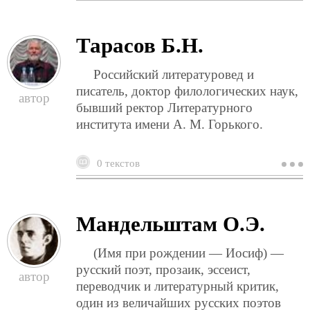
е
Тарасов Б.Н.
Российский литературовед и
писатель, доктор филологических наук,
бывший ректор Литературного
института имени А. М. Горького.
0 текстов
о
т
б
Мандельштам О.Э.
(Имя при рождении — Иосиф) —
русский поэт, прозаик, эссеист,
переводчик и литературный критик,
один из величайших русских поэтов