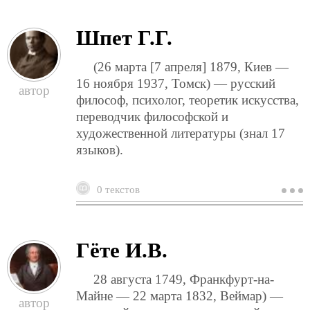
д
Шпет Г.Г.
(26 марта [7 апреля] 1879, Киев —
16 ноября 1937, Томск) — русский
философ, психолог, теоретик искусства,
переводчик философской и
художественной литературы (знал 17
языков).
0 текстов
о
ш
г.
Гёте И.В.
28 августа 1749, Франкфурт-на-
Майне — 22 марта 1832, Веймар) —