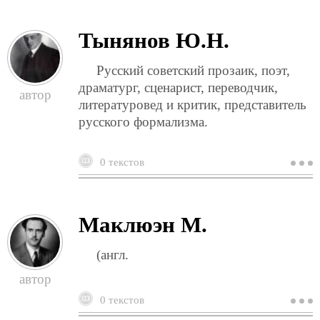
с
Тынянов Ю.Н.
Русский советский прозаик, поэт,
драматург, сценарист, переводчик,
литературовед и критик, представитель
русского формализма.
0 текстов
о
т
ю
Маклюэн М.
(англ.
0 текстов
о
м