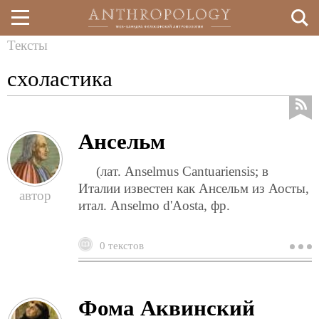
Тексты
Перейти
Вы
схоластика
к
здесь
основному
содержанию
Ансельм
(лат. Anselmus Cantuariensis; в
Италии известен как Ансельм из Аосты,
итал. Anselmo d'Aosta, фр.
0 текстов
о
а
Фома Аквинский