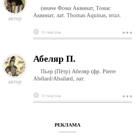
(иначе Фома Аквинат, Томас
Аквинат, лат. Thomas Aquinas, итал.
0 текстов
о
ф
а
Абеляр П.
Пьер (Пётр) Абеляр (фр. Pierre
Abélard/Abailard, лат.
0 текстов
о
а
п
РЕКЛАМА