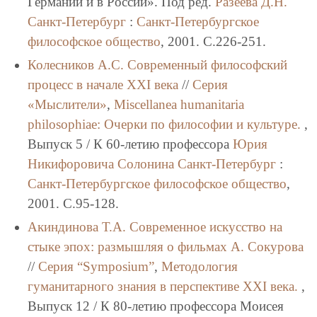
Германии и в России». Под ред.
Разеева Д.Н.
Санкт-Петербург
:
Санкт-Петербургское
философское общество
, 2001. C.226-251.
Колесников А.С.
Современный философский
процесс в начале XXI века
//
Серия
«Мыслители»
,
Miscellanea humanitaria
philosоphiae: Очерки по философии и культуре.
,
Выпуск 5 / К 60-летию профессора
Юрия
Никифоровича Солонина
Санкт-Петербург
:
Санкт-Петербургское философское общество
,
2001. C.95-128.
Акиндинова Т.А.
Современное искусство на
стыке эпох: размышляя о фильмах А. Сокурова
//
Серия “Symposium”
,
Методология
гуманитарного знания в перспективе XXI века.
,
Выпуск 12 / К 80-летию профессора Моисея