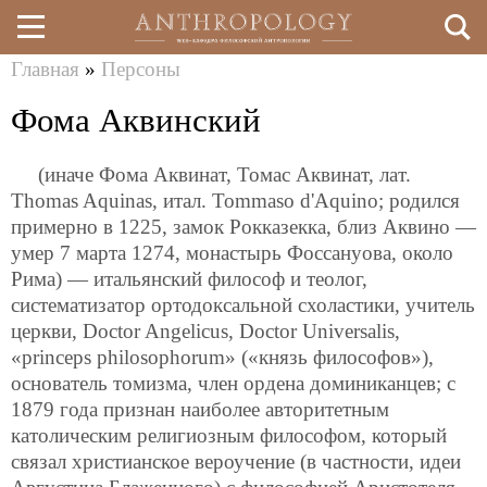
Главная
»
Персоны
Перейти
Вы
Фома Аквинский
к
здесь
основному
(иначе Фома Аквинат, Томас Аквинат, лат.
содержанию
Thomas Aquinas, итал. Tommaso d'Aquino; родился
примерно в 1225, замок Рокказекка, близ Аквино —
умер 7 марта 1274, монастырь Фоссануова, около
Рима) — итальянский философ и теолог,
систематизатор ортодоксальной схоластики, учитель
церкви, Doctor Angelicus, Doctor Universalis,
«princeps philosophorum» («князь философов»),
основатель томизма, член ордена доминиканцев; с
1879 года признан наиболее авторитетным
католическим религиозным философом, который
связал христианское вероучение (в частности, идеи