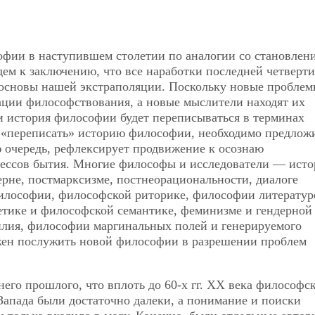
офии в наступившем столетии по аналогии со становлен
м к заключению, что все наработки последней четверти
 основы нашей экстраполяции. Поскольку новые пробле
ции философствования, а новые мыслители находят их
и история философии будет переписываться в терминах
 «переписать» историю философии, необходимо предлож
ю очередь, рефлексирует продвижение к осознаю
ессов бытия. Многие философы и исследователи — ист
ерне, постмарксизме, постнеорациональности, диалоге
илософии, философской риторике, философии литератур
етике и философской семантике, феминизме и гендерной
лия, философии маргинальных полей и генерируемого
лжен послужить новой философии в разрешении проблем
него прошлого, что вплоть до 60-х гг. ХХ века философс
 Запада были достаточно далеки, а понимание и поиски