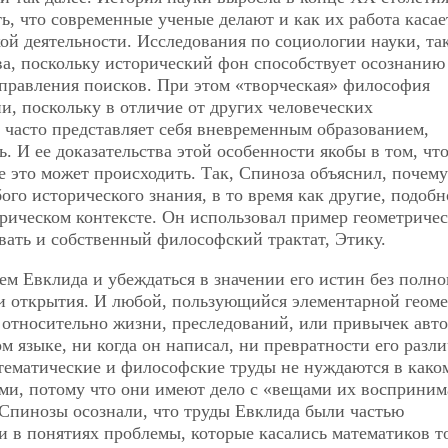
ь, что современные ученые делают и как их работа касае
кой
деятельности. Исследования по социологии науки, та
ва, поскольку исторический фон способствует осознанию
правления поисков. При этом «творческая» философия
, поскольку в отличие от других человеческих
 часто представляет себя вневременным образованием,
 И ее доказательства этой особенности якобы в том, что
де это может происходить. Так, Спиноза объяснил, почему
го исторического знания, в то время как другие, подобн
орическом контексте. Он использовал пример геометриче
овать и собственный философский трактат, Этику.
м Евклида и убеждаться в значении его истин без полно
вои открытия. И любой, пользующийся элементарной геоме
 относительно жизни, преследований, или привычек авто
м языке, ни когда он написал, ни превратности его разл
математические и философские труды не нуждаются в како
ыми, потому что они имеют дело с «вещами их восприни
 Спинозы осознали, что труды Евклида были частью
и в понятиях проблемы, которые касались математиков т