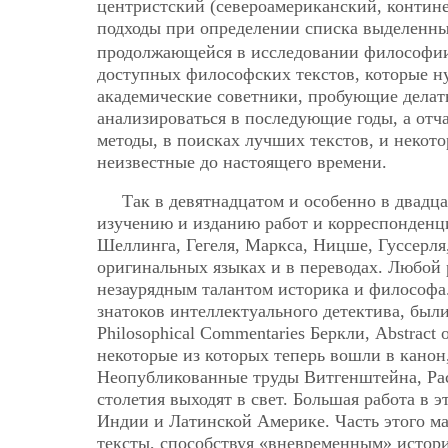
центристский (североамериканский, контин
подходы при определении списка выделенн
продолжающейся в исследовании философии 
доступных философских текстов, которые ну
академические советники, пробующие делать 
анализироваться в последующие годы, а от
методы, в поисках лучших текстов, и неко
неизвестные до настоящего времени.
Так в девятнадцатом и особенно в двадц
изучению и изданию работ и корреспонденц
Шеллинга, Гегеля, Маркса, Ницше, Гуссерля
оригинальных языках и в переводах. Любой 
незаурядным талантом историка и философа. 
знатоков интеллектуального детектива, были
Philosophical Commentaries Беркли, Abstract o
некоторые из которых теперь вошли в канон
Неопубликованные труды Витгенштейна, Рас
столетия выходят в свет. Большая работа в э
Индии и Латинской Америке. Часть этого м
тексты, способствуя «вневременным» истор