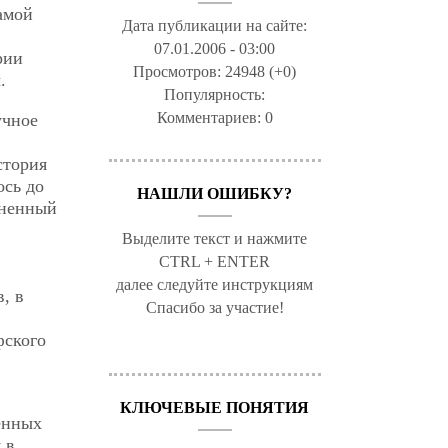
амой
Дата публикации на сайте:
07.01.2006 - 03:00
рии
Просмотров:
24948 (+0)
.
Популярность:
Комментариев:
0
учное
стория
ось до
НАШЛИ ОШИБКУ?
аненный
Выделите текст и нажмите
CTRL + ENTER
далее следуйте инструкциям
, в
Спасибо за участие!
фского
КЛЮЧЕВЫЕ ПОНЯТИЯ
енных
 в