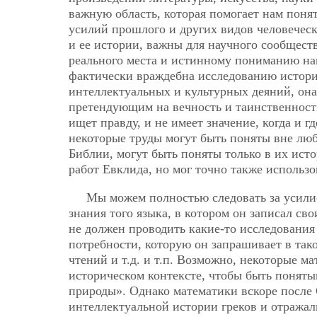
важную область, которая помогает нам понят
усилий прошлого и других видов человечес
и ее истории, важны для научного сообщест
реального места и истинному пониманию на
фактически враждебна исследованию истории
интеллектуальных и культурных деяний, она
претендующим на вечность и таинственность.
ищет правду, и не имеет значение, когда и г
некоторые труды могут быть поняты вне любо
Библии, могут быть поняты только в их ист
работ Евклида, но мог точно также использ
Мы можем полностью следовать за усилие
знания того языка, в котором он записал с
не должен проводить какие-то исследования
потребности, которую он запрашивает в тако
чтений и т.д. и т.п. Возможно, некоторые 
историческом контексте, чтобы быть понят
природы». Однако математики вскоре после
интеллектуальной истории греков и отражал