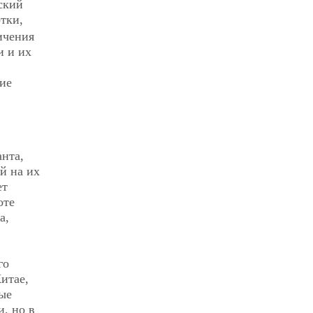
ский
отки,
ичения
и и их
ие
нта,
й на их
ет
оте
а,
го
Китае,
ые
, но в