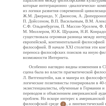
параллелей между философскими культурами 
которые интеграционно -диалогически- ком
из логики развития современной цивилизаци
Ж.М. Джерандо, У. Джонсом, А. Дюперроном
П. Дойссеном, В.П. Васильевым, В.М. Алек
С.Ф. Ольденбургом, П. Массон-Урселем, Ф.
М. Мюллером, Ю.К. Щуцким, Н.И. Конрадом,
существовала огромная разница между инте
европейской, континентальной философией 
философией. В начале XXI столетия эти ко
переноса философских поисков на иную фил
возможности Интернета.
Особенно наглядно видны изменения в 
сцена была во власти прагматической фило
Л. Витгенштейн, как и манера их философст
логические позитивисты генерировали в 40-
экзистенциалисты, обученные в Германии и 
переводом и объяснением американской ауд
проблем. Но вскоре интерес к американской
философской среде
, а лингвистический
2