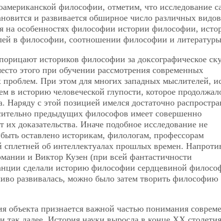
роамериканской философии, отметим, что исследование с
ановится и развивается обширное число различных видов
я на особенностях философии истории философии, исто
ей в философии, соотношении философии и литературы
орицают историков философии за доксографическое ск
место этого при обучении рассмотрения современных
проблем. При этом для многих западных мыслителей, и
м в историю человеческой глупости, которое продолжал
а. Наряду с этой позицией имелся достаточно распростр
носительно предыдущих философов имеет совершенно
т их доказательства. Иначе подобное исследование не
 быть оставлено историкам, филологам, профессорам
 сплетней об интеллектуалах прошлых времен. Напротив
ермании и Виктор Кузен (при всей фантастичности
ранции сделали историю философии сердцевиной филосо
ливо развивалась, можно было затем творить философию
рия объекта признается важной частью понимания соврем
и так далее. История науки выросла в конце ХХ столетия