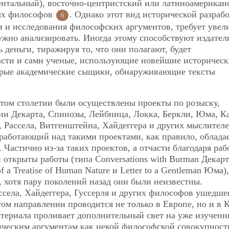
ентальный), восточно-центристский или латиноамерикан
ых философов
. Однако этот вид исторической разраб
6
и исследования философских аргументов, требует увел
жно анализировать. Иногда этому способствуют издател
деньги, тиражируя то, что они полагают, будет
части и сами ученые, использующие новейшие историческ
торые академические сыщики, обнаруживающие тексты
атом столетии были осуществлены проекты по розыску,
ии Декарта, Спинозы, Лейбница, Локка, Беркли, Юма, Ка
, Рассела, Витгенштейна, Хайдеггера и других мыслителе
работающий над такими проектами, как правило, облада
Частично из-за таких проектов, а отчасти благодаря раб
 открыты работы (типа Conversations with Burman Декарт
f a Treatise of Human Nature и Letter to a Gentleman Юма),
, хотя пару поколений назад они были неизвестны.
села, Хайдеггера, Гуссерля и других философов ушедше
том направлении проводится не только в Европе, но и в 
атериала проливает дополнительный свет на уже изученн
ическим аргументам как некой философской совокупности