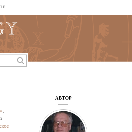
КТЕ
АВТОР
»
,
ю
ское