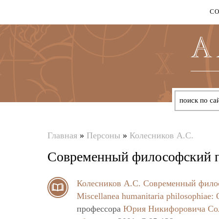
С
Главная
»
Персоны
»
Колесников А.С.
Вы
Современный философский пр
здесь
Колесников А.С.
Современный филос
Miscellanea humanitaria philosоphiae
профессора
Юрия Никифоровича Со