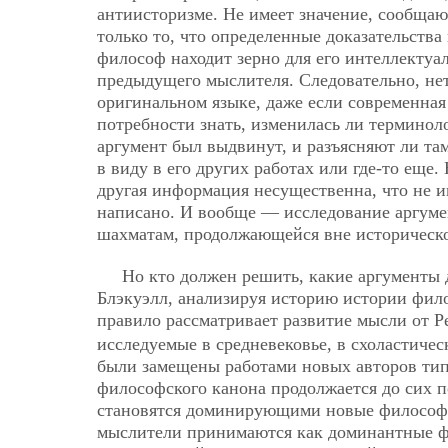
антиисторизме. Не имеет значение, сообщают
только то, что определенные доказательства
философ находит зерно для его интеллектуа
предыдущего мыслителя. Следовательно, не
оригинальном языке, даже если современная
потребности знать, изменилась ли терминолог
аргумент был выдвинут, и разъясняют ли т
в виду в его других работах или где-то еще.
другая информация несущественна, что не им
написано. И вообще — исследование аргумен
шахматам, продолжающейся вне историческо
Но кто должен решить, какие аргументы
Блэкуэлл, анализируя историю истории фил
правило рассматривает развитие мысли от Р
исследуемые в средневековье, в схоластиче
были замещены работами новых авторов типа
философского канона продолжается до сих 
становятся доминирующими новые философск
мыслители принимаются как доминантные ф