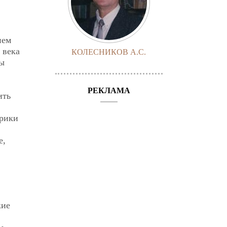
ием
 века
КОЛЕСНИКОВ А.С.
мы
РЕКЛАМА
ить
орики
е,
кие