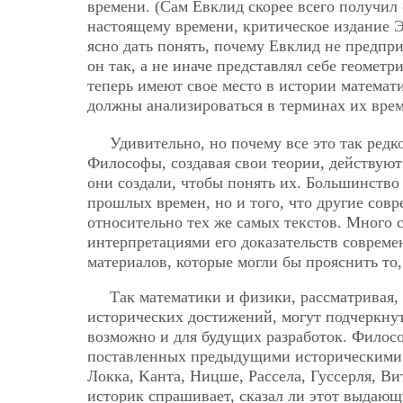
времени. (Сам Евклид скорее всего получил
настоящему времени, критическое издание 
ясно дать понять, почему Евклид не предпр
он так, а не иначе представлял себе геомет
теперь имеют свое место в истории матема
должны анализироваться в терминах их вре
Удивительно, но почему все это так редк
Философы, создавая свои теории, действуют 
они создали, чтобы понять их. Большинство
прошлых времен, но и того, что другие со
относительно тех же самых текстов. Много
интерпретациями его доказательств соврем
материалов, которые могли бы прояснить то,
Так математики и физики, рассматривая,
исторических достижений, могут подчеркнуть
возможно и для будущих разработок. Филосо
поставленных предыдущими историческими ф
Локка, Kaнта, Ницше, Рассела, Гуссерля, Ви
историк спрашивает, сказал ли этот выдающи