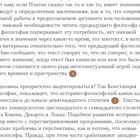
 нам, если Платон сказал так то и так то; имеет значени
 ведут к определенным заключениям, как и то, что совр
льной работы в предполагаемом аргументе или положени
т никакой необходимости читать предыдущего философа 
 философия подчеркивает эту потребность, нет никакой
ия в значении через какое-то время, тот контекст, в кот
ам материалы относительно того, что предыдущий филосо
 Нам сообщают, что текст говорит то, что он говорит, и л
еет значение, когда текст был написан или кем это было
тов становится своего рода интеллектуальной игрой по
го времени и пространства
.
4
 должны приоритетно акцентироваться? Так Констанция
ософии, показывает, что историко-философский канон ка
енессанса до начала девятнадцатого столетия
. Тексты
5
ских университетах шестнадцатого и семнадцатого столет
 Бэкона, Декарта и Локка. Подобное развитие историко-
пор вместе с пересматриваемыми программами, поскольку
ие проблемы и перспективы, как и потому, что новые
илософы. Правда, при этом часто срабатывают
западно-