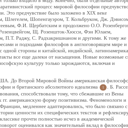
только входило в моду. Конечно, были отдельные автор
паративистский процесс мировой философии предчувств
и. Это предчувствие было заложено в XIX веке
, Шлегелем, Шопенгауэром, Т. Кольбруком, Дж. Дэвисо
сеевым, Ф.И. Щербатским и продолжено О.О. Розенберго
 Розенцвейгом, Щ. Розеншток-Хюсси, Фэн Юлаем,
 П.Т. Раджу, С. Радхакришнаном и другими. К тому же
ресами и подходами философов в англоговорящем мире и
с одной стороны и китайской, индийской, латиноамерик
нтакты все еще далеки от насыщения. Новые возможные 
ософскую культуру только зарождаются, включая и
США. До Второй Мировой Войны американская философс
софии и британского абсолютного идеализма
. Б. Расс
1
вования, способствовали тому, что сбежавшие из Вены
х гг. американскую форму позитивизма. Феноменологи и
Франции, медленнее адаптировались, что было связано с
итории ценности их специфических текстов и рефлексир
 классике прочти полностью исчез в академической
 поворот оценивался как значительный вклад в философи