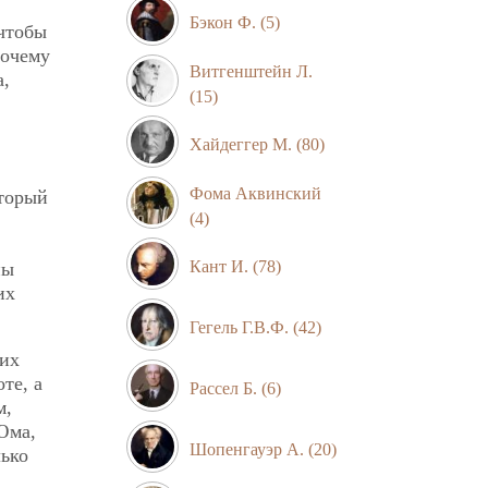
Бэкон Ф.
(5)
чтобы
почему
Витгенштейн Л.
а,
(15)
Хайдеггер М.
(80)
Фома Аквинский
оторый
(4)
Кант И.
(78)
ны
их
Гегель Г.В.Ф.
(42)
щих
те, а
Рассел Б.
(6)
м,
Юма,
Шопенгауэр А.
(20)
лько