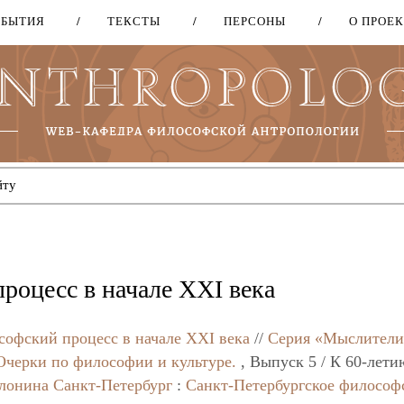
ОБЫТИЯ
ТЕКСТЫ
ПЕРСОНЫ
О ПРОЕ
Перейти
к
основному
содержанию
оцесс в начале XXI века
офский процесс в начале XXI века
//
Серия «Мыслители
: Очерки по философии и культуре.
, Выпуск 5 / К 60-лети
лонина
Санкт-Петербург
:
Санкт-Петербургское философ