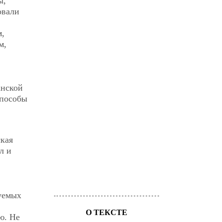
ы,
овали
м,
м,
анской
способы
кая
ел и
уемых
О ТЕКСТЕ
ю. Не