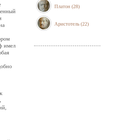
е
Платон
(28)
еменный
и
Аристотель
(22)
на
ором
ф имел
юбая
добно
к
,
ий,