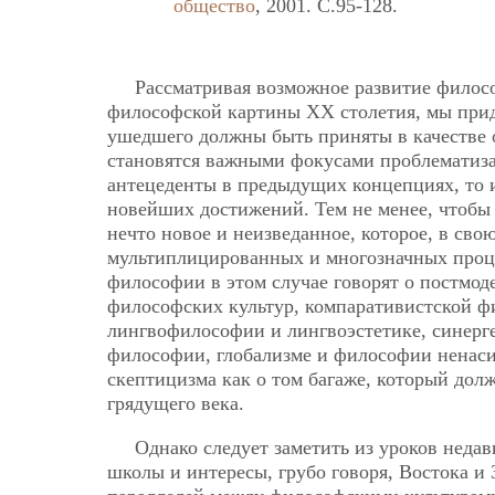
общество
, 2001. C.95-128.
Рассматривая возможное развитие филос
философской картины ХХ столетия, мы приде
ушедшего должны быть приняты в качестве
становятся важными фокусами проблематиза
антецеденты в предыдущих концепциях, то 
новейших достижений. Тем не менее, чтобы
нечто новое и неизведанное, которое, в сво
мультиплицированных и многозначных проц
философии в этом случае говорят о постмод
философских культур, компаративистской ф
лингвофилософии и лингвоэстетике, синерг
философии, глобализме и философии ненаси
скептицизма как о том багаже, который до
грядущего века.
Однако следует заметить из уроков недав
школы и интересы, грубо говоря, Востока и