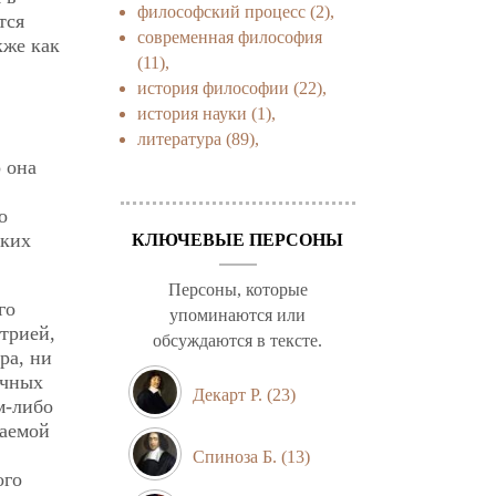
философский процесс
(2),
тся
современная философия
кже как
(11),
история философии
(22),
история науки
(1),
литература
(89),
 она
о
ских
КЛЮЧЕВЫЕ ПЕРСОНЫ
Персоны, которые
го
упоминаются или
трией,
обсуждаются в тексте.
ра, ни
ичных
Декарт Р.
(23)
м-либо
маемой
Спиноза Б.
(13)
ого