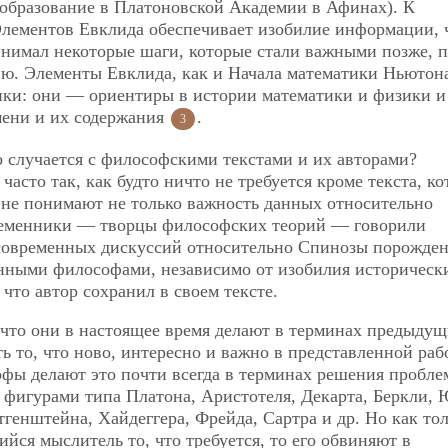
 образование в Платоновской Академии в Афинах). К
Элементов Евклида обеспечивает изобилие информации, 
инимал некоторые шаги, которые стали важными позже, 
рию. Элементы Евклида, как и Начала математики Ньютон
тики: они — ориентиры в истории математики и физики и
мени и их содержания
.
3
о случается с философскими текстами и их авторами?
часто так, как будто ничто не требуется кроме текста, к
 не понимают не только важность данных относительно
временники — творцы философских теорий — говорили
 современных дискуссий относительно Спинозы порожде
енными философами, независимо от изобилия историческ
 что автор сохранил в своем тексте.
 что они в настоящее время делают в терминах предыду
 то, что ново, интересно и важно в представленной рабо
фы делают это почти всегда в терминах решения пробле
игурами типа Платона, Аристотеля, Декарта, Беркли, 
тгенштейна, Хайдеггера, Фрейда, Сартра и др. Но как то
йся мыслитель то, что требуется, то его обвиняют в