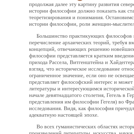
продолжая далее эту картину развития севе
истории философии должно показать как ст
теоретизирования и понимания. Остановимс
истории философии, роли женщин-мыслител
Большинство практикующих философов п
перечисление архаических теорий, требуя в
концепций, отвечающих решению новейших 
философии представляется кратким введение
прихода Рассела, Витгенштейна и Хайдеггер
взгляд, что историческое исследование от
ограниченное значение, если оно не освещае
представляет философский интерес и может
литературы и интересующимся исторической
начале девятнадцатого столетия, Гегель в Г
представления им философии Гегеля) во Ф
исследования. Видя, как философия причуд
адекватную настоящей эпохе.
Во всех гуманистических областях исто
произведений литературы, искусства, науки 