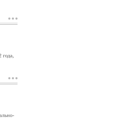
о
фома
аквинский
 года,
о
карсавин
л.п.
ально-