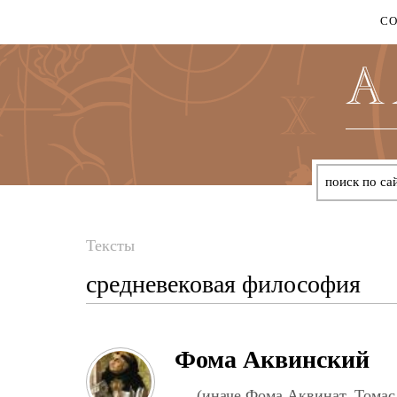
С
Тексты
Вы
средневековая философия
здесь
Фома Аквинский
(иначе Фома Аквинат, Томас 