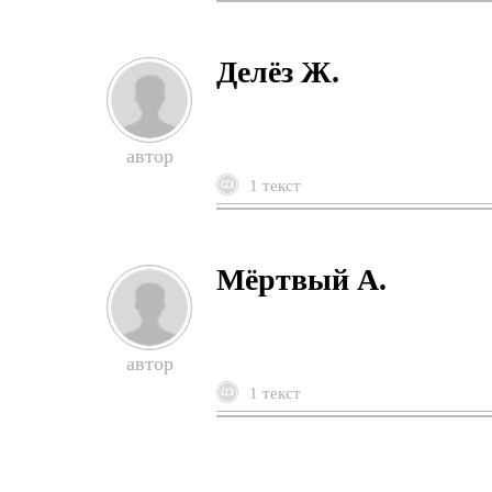
Делёз Ж.
1 текст
Мёртвый А.
1 текст