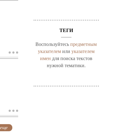
б.в.
ТЕГИ
Воспользуйтесь
предметным
указателем
или
указателем
о
делёз
имен
для поиска текстов
ж.
нужной тематики.
о
мёртвый
а.
 еще