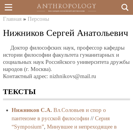
Главная
»
Персоны
Перейти
Вы
Нижников Сергей Анатольевич
к
здесь
основному
Доктор философских наук, профессор кафедры
содержанию
истории философии факультета гуманитарных и
социальных наук Российского университета дружбы
народов (г. Москва).
Контактный адрес: nizhnikovs@mail.ru
ТЕКСТЫ
Нижников С.А.
Вл.Соловьев и спор о
пантеизме в русской философии
//
Серия
“Symposium”
,
Минувшее и непреходящее в