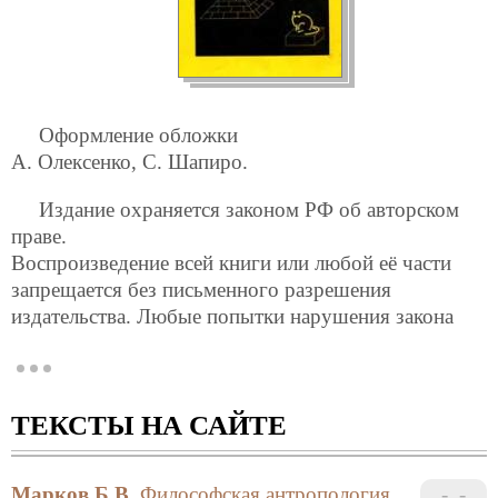
Оформление обложки
А. Олексенко, С. Шапиро.
Издание охраняется законом РФ об авторском
праве.
Воспроизведение всей книги или любой её части
запрещается без письменного разрешения
издательства. Любые попытки нарушения закона
будут преследоваться в судебном порядке.
© Издательство «Лань», 1997
©
Б.В.Марков
, 1997
ТЕКСТЫ НА САЙТЕ
© Издательство «Лань», художественное
оформление, 1997
ISBN 8-86617-052-3
Марков Б.В.
Философская антропология