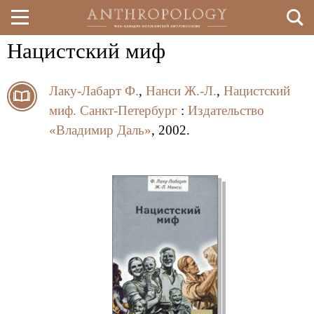
Нацистский миф
Перейти
к
Лаку-Лабарт Ф.
,
Нанси Ж.-Л.
,
Нацистский
основному
миф.
Санкт-Петербург
:
Издательство
содержанию
«Владимир Даль»
, 2002.