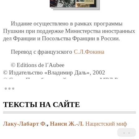
Издание осуществлено в рамках программы
Пушкин при поддержке Министерства иностранных
дел Франции и Посольства Франции в России.
Перевод с французского
С.Л.Фокина
© Editions de l´Aubee
© Издательство «Владимир Даль», 2002
© Санкт-Петербурггский университет МВД России,
2002
© Фондла поддержки науки и образования в
области правоохранительной деятельности
ТЕКСТЫ НА САЙТЕ
«Университет», 2002
©
С.Л.Фокин
, перевод, послесловие, 2002
Лаку-Лабарт Ф.
,
Нанси Ж.-Л.
Нацистский миф
© П. Палей, оформление, 2002
ISBN 5-93615-027-5