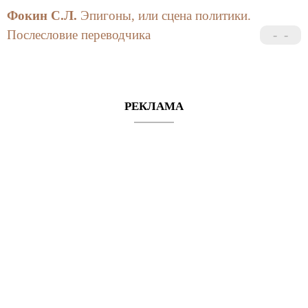
ISBN 2-87678-078-X (франц.)
Фокин С.Л.
Эпигоны, или сцена политики.
Послесловие переводчика
РЕКЛАМА