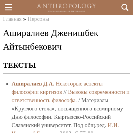
Главная
»
Персоны
Перейти
Вы
Аширалиев Дженишбек
к
здесь
основному
Айтынбекович
содержанию
ТЕКСТЫ
Аширалиев Д.А.
Некоторые аспекты
философии киргизов
//
Вызовы современности и
ответственность философа.
/ Материалы
«Круглого стола», посвященного всемирному
Дню философии. Кыргызско-Российский
Славянский университет. Под общ.ред.
И.И.