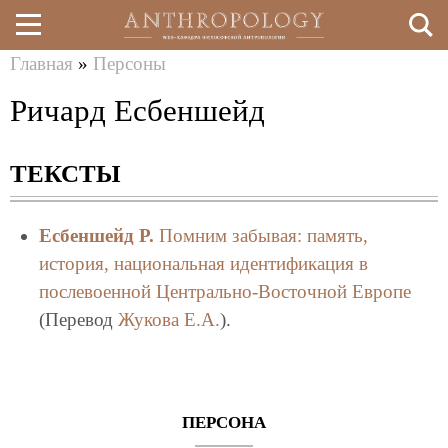
Главная
»
Персоны
Перейти
Вы
Ричард Есбеншейд
к
здесь
основному
ТЕКСТЫ
содержанию
Есбеншейд Р.
Помним забывая: память,
история, национальная идентификация в
послевоенной Центрально-Восточной Европе
(Перевод
Жукова Е.А.
).
ПЕРСОНА