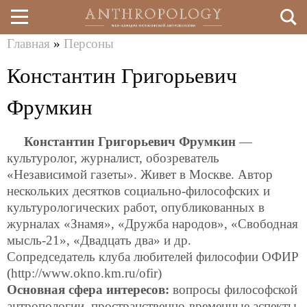
Главная
»
Персоны
Перейти
Вы
Константин Григорьевич
к
здесь
основному
Фрумкин
содержанию
Константин Григорьевич Фрумкин
—
культуролог, журналист, обозреватель
«Независимой газеты». Живет в Москве. Автор
нескольких десятков социально-философских и
культурологических работ, опубликованных в
журналах «Знамя», «Дружба народов», «Свободная
мысль-21», «Двадцать два» и др.
Сопредседатель клуба любителей философии ОФИР
(http://www.okno.km.ru/ofir)
Основная сфера интересов:
вопросы философской
антропологии, пространственно-временные аспекты