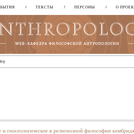
ОБЫТИЯ
ТЕКСТЫ
ПЕРСОНЫ
О ПРОЕ
Перейти
к
основному
содержанию
ое и гносеологическое в религиозной философии кембрид