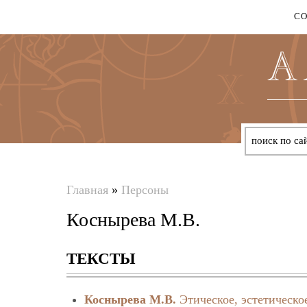
С
Главная
»
Персоны
Вы
Коснырева М.В.
здесь
ТЕКСТЫ
Коснырева М.В.
Этическое, эстетическ