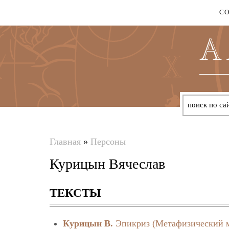
С
Главная
»
Персоны
Вы
Курицын Вячеслав
здесь
ТЕКСТЫ
Курицын В.
Эпикриз (Метафизический 