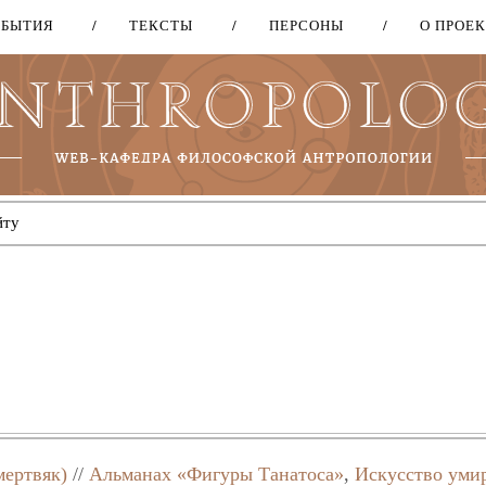
ОБЫТИЯ
ТЕКСТЫ
ПЕРСОНЫ
О ПРОЕ
Перейти
к
основному
содержанию
мертвяк)
//
Альманах «Фигуры Танатоса»
,
Искусство уми