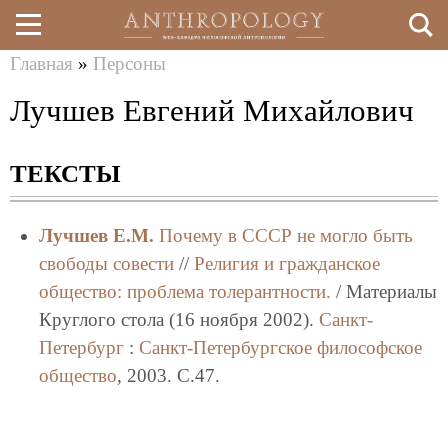
Главная
»
Персоны
Перейти
Вы
Лучшев Евгений Михайлович
к
здесь
основному
ТЕКСТЫ
содержанию
Лучшев Е.М.
Почему в СССР не могло быть
свободы совести
//
Религия и гражданское
общество: проблема толерантности.
/ Материалы
Круглого стола (16 ноября 2002).
Санкт-
Петербург
:
Санкт-Петербургское философское
общество
, 2003. C.47.