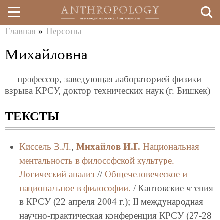
Главная
»
Персоны
Перейти
Вы
Михайловна
к
здесь
основному
профессор, заведующая лабораторией физики
содержанию
взрыва КРСУ, доктор технических наук (г. Бишкек)
ТЕКСТЫ
Киссель В.Л.
,
Михайлов И.Г.
Национальная
ментальность в философской культуре.
Логический анализ
//
Общечеловеческое и
национальное в философии.
/ Кантовские чтения
в КРСУ (22 апреля 2004 г.); II международная
научно-практическая конференция КРСУ (27-28