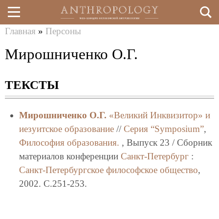
Главная
»
Персоны
Перейти
Вы
Мирошниченко О.Г.
к
здесь
основному
ТЕКСТЫ
содержанию
Мирошниченко О.Г.
«Великий Инквизитор» и
иезуитское образование
//
Серия “Symposium”
,
Философия образования.
, Выпуск 23 / Сборник
материалов конференции
Санкт-Петербург
:
Санкт-Петербургское философское общество
,
2002. C.251-253.