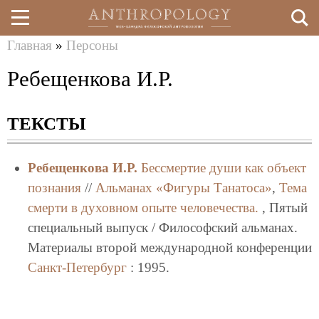
Главная
»
Персоны
Перейти
Вы
Ребещенкова И.Р.
к
здесь
основному
ТЕКСТЫ
содержанию
Ребещенкова И.Р.
Бессмертие души как объект
познания
//
Альманах «Фигуры Танатоса»
,
Тема
смерти в духовном опыте человечества.
, Пятый
специальный выпуск / Философский альманах.
Материалы второй международной конференции
Санкт-Петербург
: 1995.