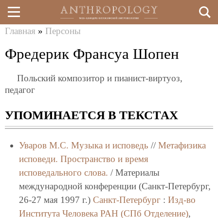
Главная
»
Персоны
Перейти
Вы
Фредерик Франсуа Шопен
к
здесь
основному
Польский композитор и пианист-виртуоз,
содержанию
педагог
УПОМИНАЕТСЯ В ТЕКСТАХ
Уваров М.С.
Музыка и исповедь
//
Метафизика
исповеди. Пространство и время
исповедального слова.
/ Материалы
международной конференции (Санкт-Петербург,
26-27 мая 1997 г.)
Санкт-Петербург
:
Изд-во
Института Человека РАН (СПб Отделение)
,