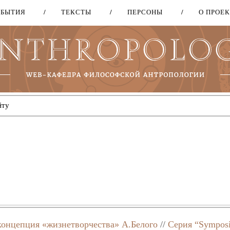
ОБЫТИЯ
ТЕКСТЫ
ПЕРСОНЫ
О ПРОЕ
Перейти
к
основному
содержанию
концепция «жизнетворчества» А.Белого
//
Серия “Sympos