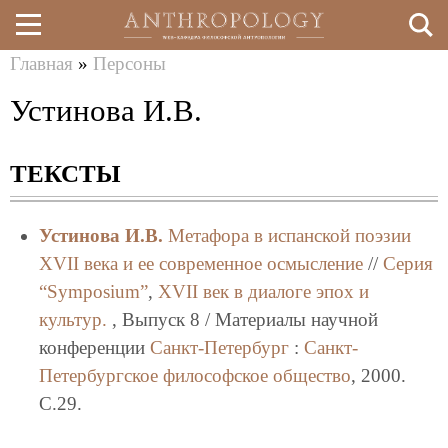
Главная
»
Персоны
Перейти
Вы
Устинова И.В.
к
здесь
основному
ТЕКСТЫ
содержанию
Устинова И.В.
Метафора в испанской поэзии
XVII века и ее современное осмысление
//
Серия
“Symposium”
,
XVII век в диалоге эпох и
культур.
, Выпуск 8 / Материалы научной
конференции
Санкт-Петербург
:
Санкт-
Петербургское философское общество
, 2000.
C.29.