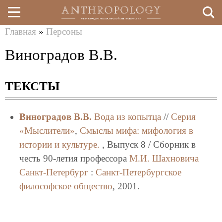
Главная
»
Персоны
Перейти
Вы
Виноградов В.В.
к
здесь
основному
ТЕКСТЫ
содержанию
Виноградов В.В.
Bода из копытца
//
Серия
«Мыслители»
,
Смыслы мифа: мифология в
истории и культуре.
, Выпуск 8 / Сборник в
честь 90-летия профессора
М.И. Шахновича
Санкт-Петербург
:
Санкт-Петербургское
философское общество
, 2001.