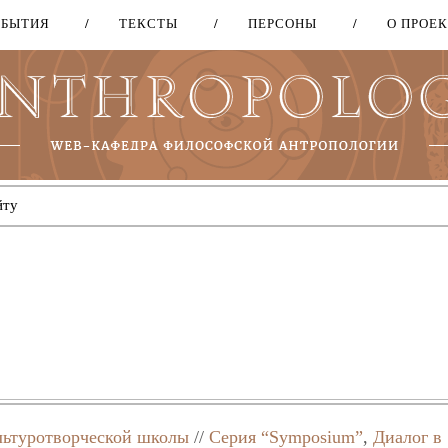
ОБЫТИЯ
ТЕКСТЫ
ПЕРСОНЫ
О ПРОЕ
Перейти
к
основному
содержанию
ультуротворческой школы
//
Серия “Symposium”
,
Диалог в