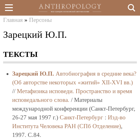
Главная
»
Персоны
Перейти
Вы
Зарецкий Ю.П.
к
здесь
основному
ТЕКСТЫ
содержанию
Зарецкий Ю.П.
Автобиография в средние века?
(Об авторстве некоторых «житий» XII-XVI вв.)
//
Метафизика исповеди. Пространство и время
исповедального слова.
/ Материалы
международной конференции (Санкт-Петербург,
26-27 мая 1997 г.)
Санкт-Петербург
:
Изд-во
Института Человека РАН (СПб Отделение)
,
1997. C.84.