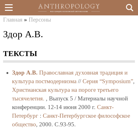
Главная
»
Персоны
Перейти
Вы
Здор А.В.
к
здесь
основному
ТЕКСТЫ
содержанию
Здор А.В.
Православная духовная традиция и
культура постмодернизма
//
Серия “Symposium”
,
Христианская культура на пороге третьего
тысячелетия.
, Выпуск 5 / Материалы научной
конференции. 12-14 июня 2000 г.
Санкт-
Петербург
:
Санкт-Петербургское философское
общество
, 2000. C.93-95.