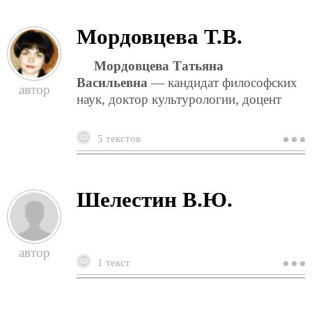
Мордовцева Т.В.
Мордовцева Татьяна
Васильевна
— кандидат философских
наук, доктор культурологии, доцент
5 текстов
о
м
т
Шелестин В.Ю.
1 текст
о
ш
в