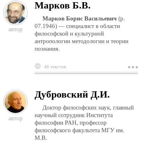
Марков Б.В.
Марков Борис Васильевич
(р.
07.1946) — специалист в области
философской и культурной
антропологии методологии и теории
познания.
46 текстов
о
м
б
Дубровский Д.И.
Доктор философских наук, главный
научный сотрудник Института
философии РАН, профессор
философского факультета МГУ им.
М.В.