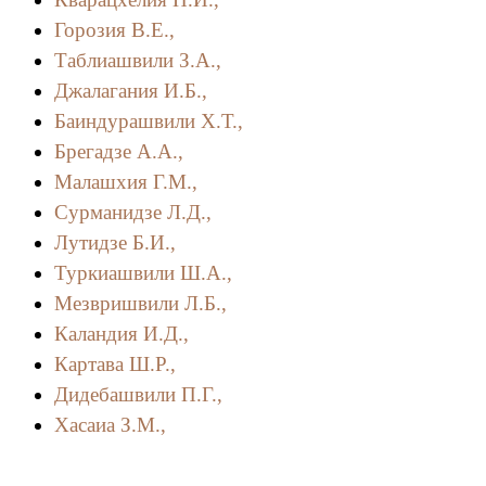
Горозия В.Е.,
Таблиашвили З.А.,
Джалагания И.Б.,
Баиндурашвили Х.Т.,
Брегадзе А.А.,
Малашхия Г.М.,
Сурманидзе Л.Д.,
Лутидзе Б.И.,
Туркиашвили Ш.А.,
Мезвришвили Л.Б.,
Каландия И.Д.,
Картава Ш.Р.,
Дидебашвили П.Г.,
Хасаиа З.М.,