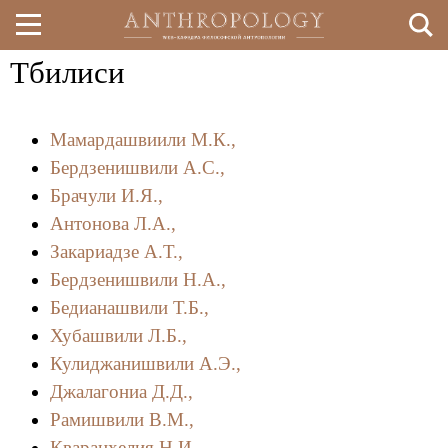
Тбилиси
Перейти
к
Мамардашвиили М.К.,
основному
Бердзенишвили А.С.,
содержанию
Брачули И.Я.,
Антонова Л.А.,
Закариадзе А.Т.,
Бердзенишвили Н.А.,
Бедианашвили Т.Б.,
Хубашвили Л.Б.,
Кулиджанишвили А.Э.,
Джалагониа Д.Д.,
Рамишвили В.М.,
Кварацхелия Н.И.,