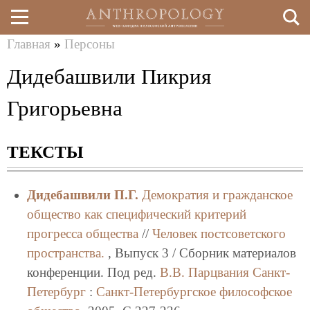
Главная
»
Персоны
Перейти
Вы
Дидебашвили Пикрия
к
здесь
основному
Григорьевна
содержанию
ТЕКСТЫ
Дидебашвили П.Г.
Демократия и гражданское
общество как специфический критерий
прогресса общества
//
Человек постсоветского
пространства.
, Выпуск 3 / Сборник материалов
конференции. Под ред.
В.В. Парцвания
Санкт-
Петербург
:
Санкт-Петербургское философское