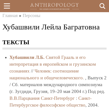
Главная
»
Персоны
Перейти
Вы
Хубашвили Лейла Багратовна
к
здесь
основному
ТЕКСТЫ
содержанию
Хубашвили Л.Б.
Святой Грааль и его
интерпретация в европейском и грузинском
сознаниях
//
Человек: соотношение
национального и общечеловеческого.
, Выпуск 2
/ Сб. материалов международного симпозиума
(г. Зугдиди, Грузия, 19–20 мая 2004 г.) Под ред.
В.В.Парцвания
Санкт-Петербург
:
Санкт-
Петербургское философское общество
, 2004.