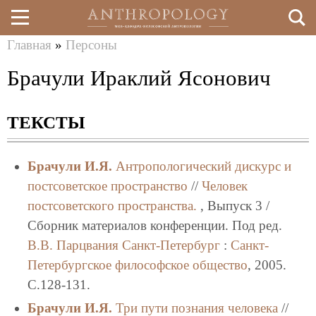
Главная
»
Персоны
Перейти
Вы
Брачули Ираклий Ясонович
к
здесь
основному
ТЕКСТЫ
содержанию
Брачули И.Я.
Антропологический дискурс и
постсоветское пространство
//
Человек
постсоветского пространства.
, Выпуск 3 /
Сборник материалов конференции. Под ред.
В.В. Парцвания
Санкт-Петербург
:
Санкт-
Петербургское философское общество
, 2005.
C.128-131.
Брачули И.Я.
Три пути познания человека
//