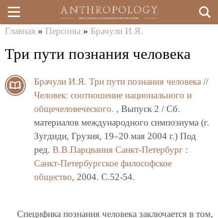
Главная
»
Персоны
»
Брачули И.Я.
Перейти
Вы
Три пути познания человека
к
здесь
основному
Брачули И.Я.
Три пути познания человека
//
содержанию
Человек: соотношение национального и
общечеловеческого.
, Выпуск 2 / Сб.
материалов международного симпозиума (г.
Зугдиди, Грузия, 19–20 мая 2004 г.) Под
ред.
В.В.Парцвания
Санкт-Петербург
:
Санкт-Петербургское философское
общество
, 2004. C.52-54.
Специфика познания человека заключается в том,