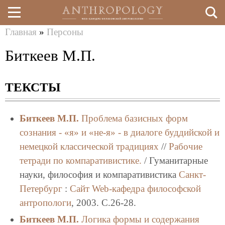
Главная
»
Персоны
Перейти
Вы
Биткеев М.П.
к
здесь
основному
ТЕКСТЫ
содержанию
Биткеев М.П.
Проблема базисных форм
сознания - «я» и «не-я» - в диалоге буддийской и
немецкой классической традициях
//
Рабочие
тетради по компаративистике.
/ Гуманитарные
науки, философия и компаративистика
Санкт-
Петербург
:
Сайт Web-кафедра философской
антропологи
, 2003. C.26-28.
Биткеев М.П.
Логика формы и содержания