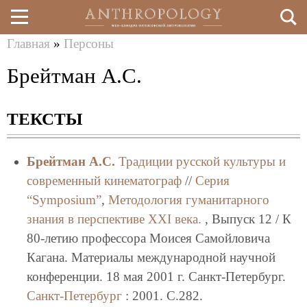
Главная
»
Персоны
Перейти
Вы
Брейтман А.С.
к
здесь
основному
ТЕКСТЫ
содержанию
Брейтман А.С.
Традиции русской культуры и
современный кинематограф
//
Серия
“Symposium”
,
Методология гуманитарного
знания в перспективе XXI века.
, Выпуск 12 / К
80-летию профессора Моисея Самойловича
Кагана. Материалы международной научной
конференции. 18 мая 2001 г. Санкт-Петербург.
Санкт-Петербург
: 2001. C.282.