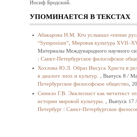
Иосиф Бродский.
УПОМИНАЕТСЯ В ТЕКСТАХ
Абакарова Н.М.
Кто услышал «пение рус
“Symposium”
,
Мировая культура XVII–XVI
Материалы Международного научного си
:
Санкт-Петербургское философское общ
Хохлова Ю.Л.
Образ Иисуса Христа в р
в диалоге эпох и культур.
, Выпуск 8 / М
Петербургское философское общество
, 2
Синило Г.В.
Экклесиаст как метатекст э
истории мировой культуры.
, Выпуск 17
Петербург
:
Санкт-Петербургское филосо