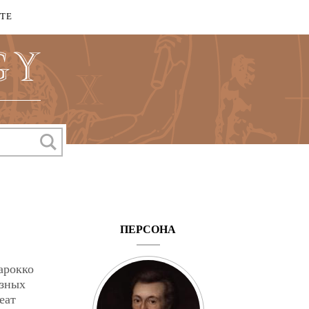
КТЕ
ПЕРСОНА
арокко
озных
еат