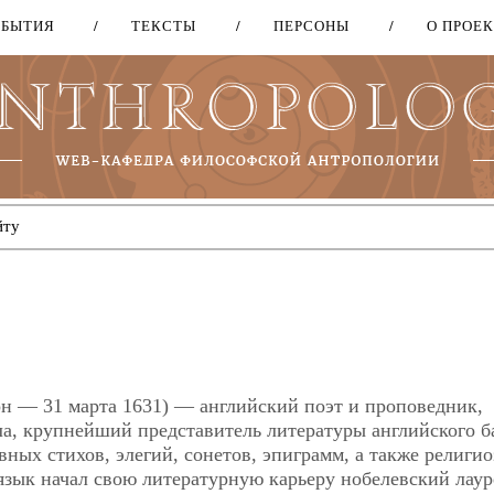
ОБЫТИЯ
ТЕКСТЫ
ПЕРСОНЫ
О ПРОЕ
Перейти
к
основному
содержанию
дон — 31 марта 1631) — английский поэт и проповедник,
ла, крупнейший представитель литературы английского б
вных стихов, элегий, сонетов, эпиграмм, а также религи
язык начал свою литературную карьеру нобелевский лаур