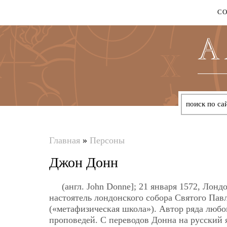
С
Главная
»
Персоны
Вы
Джон Донн
здесь
(англ. John Donne]; 21 января 1572, Лон
настоятель лондонского собора Святого Пав
(«метафизическая школа»). Автор ряда любо
проповедей. С переводов Донна на русский 