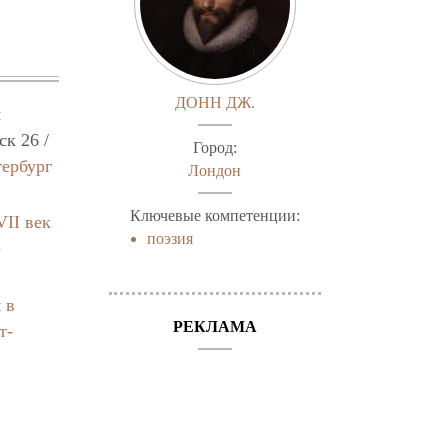
ДОНН ДЖ.
я
к 26 /
Город:
ербург
Лондон
Ключевые компетенции:
II век
поэзия
-
 в
РЕКЛАМА
т-