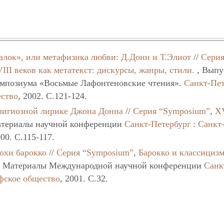
алок», или метафизика любви: Д.Донн и Т.Элиот
//
Сери
II веков как метатекст: дискурсы, жанры, стили.
, Выпус
мпозиума «Восьмые Лафонтеновские чтения».
Санкт-Пет
ество
, 2002. C.121-124.
елигиозной лирике Джона Донна
//
Серия “Symposium”
,
XV
атериалы научной конференции
Санкт-Петербург
:
Санкт
000. C.115-117.
похи барокко
//
Серия “Symposium”
,
Барокко и классицизм
 / Материалы Международной научной конференции
Санк
фское общество
, 2001. C.32.