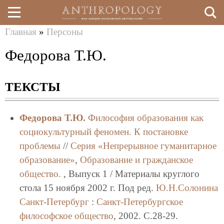
Главная
»
Персоны
Перейти
Вы
Федорова Т.Ю.
к
здесь
основному
ТЕКСТЫ
содержанию
Федорова Т.Ю.
Философия образования как
социокультурный феномен. К постановке
проблемы
//
Серия «Непрерывное гуманитарное
образование»
,
Образование и гражданское
общество.
, Выпуск 1 / Материалы круглого
стола 15 ноября 2002 г. Под ред.
Ю.Н.Солонина
Санкт-Петербург
:
Санкт-Петербургское
философское общество
, 2002. C.28-29.