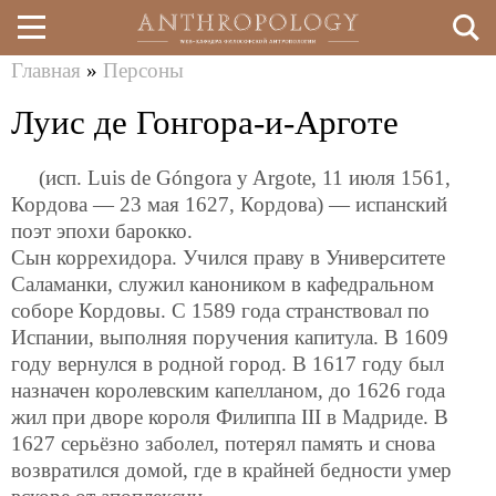
Главная
»
Персоны
Перейти
Вы
Луис де Гонгора-и-Арготе
к
здесь
основному
(исп. Luis de Góngora y Argote, 11 июля 1561,
содержанию
Кордова — 23 мая 1627, Кордова) — испанский
поэт эпохи барокко.
Сын коррехидора. Учился праву в Университете
Саламанки, служил каноником в кафедральном
соборе Кордовы. С 1589 года странствовал по
Испании, выполняя поручения капитула. В 1609
году вернулся в родной город. В 1617 году был
назначен королевским капелланом, до 1626 года
жил при дворе короля Филиппа III в Мадриде. В
1627 серьёзно заболел, потерял память и снова
возвратился домой, где в крайней бедности умер